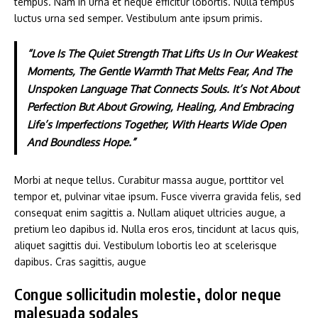
tempus. Nam in urna et neque efficitur lobortis. Nulla tempus
luctus urna sed semper. Vestibulum ante ipsum primis.
“Love Is The Quiet Strength That Lifts Us In Our Weakest
Moments, The Gentle Warmth That Melts Fear, And The
Unspoken Language That Connects Souls. It’s Not About
Perfection But About Growing, Healing, And Embracing
Life’s Imperfections Together, With Hearts Wide Open
And Boundless Hope.”
Morbi at neque tellus. Curabitur massa augue, porttitor vel
tempor et, pulvinar vitae ipsum. Fusce viverra gravida felis, sed
consequat enim sagittis a. Nullam aliquet ultricies augue, a
pretium leo dapibus id. Nulla eros eros, tincidunt at lacus quis,
aliquet sagittis dui. Vestibulum lobortis leo at scelerisque
dapibus. Cras sagittis, augue
Congue sollicitudin molestie, dolor neque
malesuada sodales