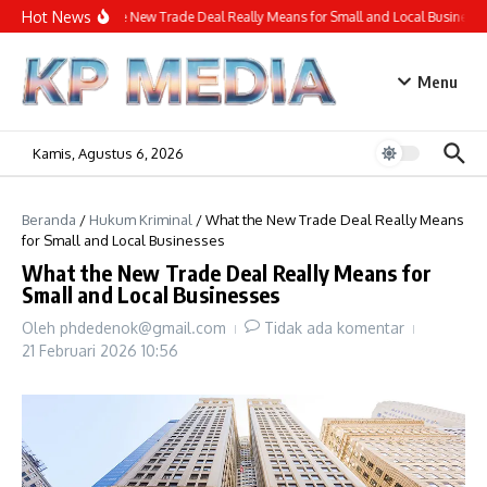
Lewati ke konten
Hot News
What the New Trade Deal Really Means for Small and Local Businesses
Menu
Kamis, Agustus 6, 2026
Beranda
/
Hukum Kriminal
/
What the New Trade Deal Really Means
for Small and Local Businesses
What the New Trade Deal Really Means for
Small and Local Businesses
Oleh
phdedenok@gmail.com
Tidak ada komentar
21 Februari 2026
10:56