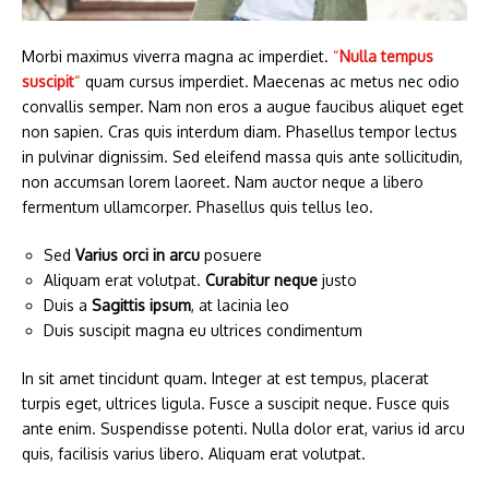
Morbi maximus viverra magna ac imperdiet.
“
Nulla tempus
suscipit
“
quam cursus imperdiet. Maecenas ac metus nec odio
convallis semper. Nam non eros a augue faucibus aliquet eget
non sapien. Cras quis interdum diam. Phasellus tempor lectus
in pulvinar dignissim. Sed eleifend massa quis ante sollicitudin,
non accumsan lorem laoreet. Nam auctor neque a libero
fermentum ullamcorper. Phasellus quis tellus leo.
Sed
Varius orci in arcu
posuere
Aliquam erat volutpat.
Curabitur neque
justo
Duis a
Sagittis ipsum
, at lacinia leo
Duis suscipit magna eu ultrices condimentum
In sit amet tincidunt quam. Integer at est tempus, placerat
turpis eget, ultrices ligula. Fusce a suscipit neque. Fusce quis
ante enim. Suspendisse potenti. Nulla dolor erat, varius id arcu
quis, facilisis varius libero. Aliquam erat volutpat.