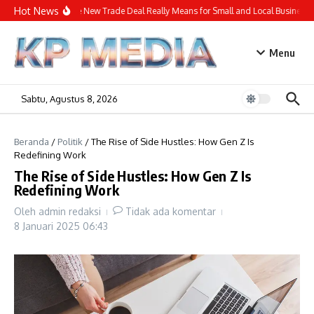
Lewati ke konten
Hot News
What the New Trade Deal Really Means for Small and Local Businesses
Menu
Sabtu, Agustus 8, 2026
Beranda
/
Politik
/
The Rise of Side Hustles: How Gen Z Is
Redefining Work
The Rise of Side Hustles: How Gen Z Is
Redefining Work
Oleh
admin redaksi
Tidak ada komentar
8 Januari 2025
06:43