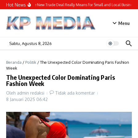
Lewati ke konten
Hot News
What the New Trade Deal Really Means for Small and Local Businesses
Menu
Sabtu, Agustus 8, 2026
Beranda
/
Politik
/
The Unexpected Color Dominating Paris Fashion
Week
The Unexpected Color Dominating Paris
Fashion Week
Oleh
admin redaksi
Tidak ada komentar
8 Januari 2025
06:42