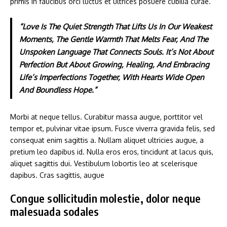
primis in faucibus orci luctus et ultrices posuere cubilia curae.
“Love Is The Quiet Strength That Lifts Us In Our Weakest
Moments, The Gentle Warmth That Melts Fear, And The
Unspoken Language That Connects Souls. It’s Not About
Perfection But About Growing, Healing, And Embracing
Life’s Imperfections Together, With Hearts Wide Open
And Boundless Hope.”
Morbi at neque tellus. Curabitur massa augue, porttitor vel
tempor et, pulvinar vitae ipsum. Fusce viverra gravida felis, sed
consequat enim sagittis a. Nullam aliquet ultricies augue, a
pretium leo dapibus id. Nulla eros eros, tincidunt at lacus quis,
aliquet sagittis dui. Vestibulum lobortis leo at scelerisque
dapibus. Cras sagittis, augue
Congue sollicitudin molestie, dolor neque
malesuada sodales