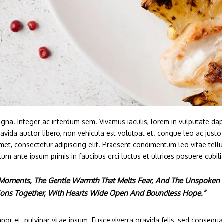
na. Integer ac interdum sem. Vivamus iaculis, lorem in vulputate dapibu
vida auctor libero, non vehicula est volutpat et. congue leo ac justo
amet, consectetur adipiscing elit. Praesent condimentum leo vitae tellu
lum ante ipsum primis in faucibus orci luctus et ultrices posuere cubili
t Moments, The Gentle Warmth That Melts Fear, And The Unspoken L
tions Together, With Hearts Wide Open And Boundless Hope.”
or et, pulvinar vitae ipsum. Fusce viverra gravida felis, sed consequat