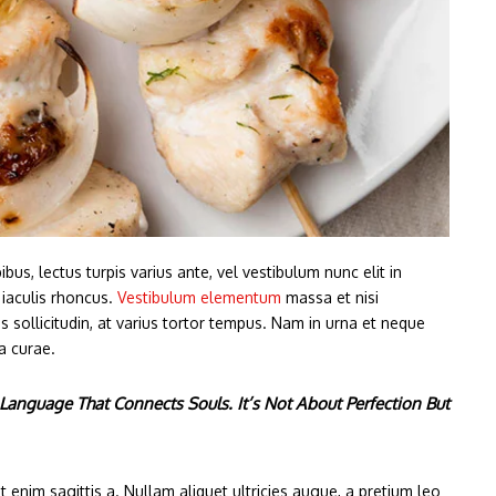
s, lectus turpis varius ante, vel vestibulum nunc elit in
 iaculis rhoncus.
Vestibulum elementum
massa et nisi
s sollicitudin, at varius tortor tempus. Nam in urna et neque
a curae.
anguage That Connects Souls. It’s Not About Perfection But
 enim sagittis a. Nullam aliquet ultricies augue, a pretium leo