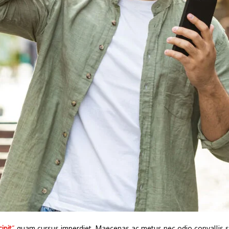
ipit
“
quam cursus imperdiet. Maecenas ac metus nec odio convallis 