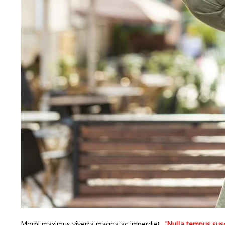
Morbi maximus viverra magna ac imperdiet.
“
Nulla tempus susc