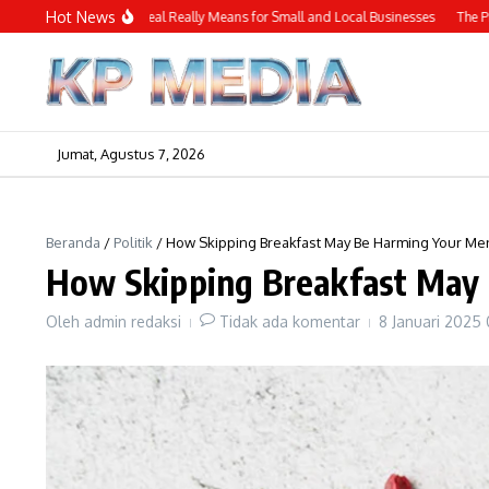
Lewati ke konten
Hot News
 New Trade Deal Really Means for Small and Local Businesses
The Pros and Con
Jumat, Agustus 7, 2026
Beranda
/
Politik
/
How Skipping Breakfast May Be Harming Your Men
How Skipping Breakfast May 
Oleh
admin redaksi
Tidak ada komentar
8 Januari 2025