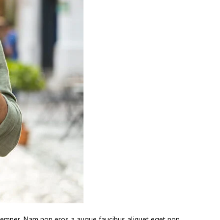
semper. Nam non eros a augue faucibus aliquet eget non