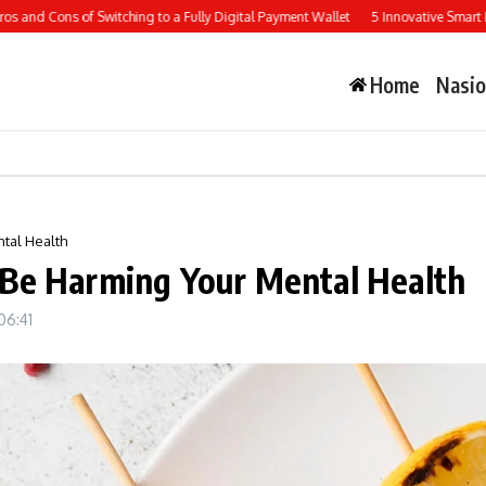
s of Switching to a Fully Digital Payment Wallet
5 Innovative Smart Home Devi
Home
Nasio
tal Health
Be Harming Your Mental Health
06:41