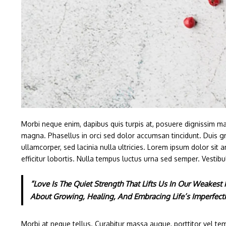
Morbi neque enim, dapibus quis turpis at, posuere dignissim mag
magna. Phasellus in orci sed dolor accumsan tincidunt. Duis gra
ullamcorper, sed lacinia nulla ultricies. Lorem ipsum dolor sit 
efficitur lobortis. Nulla tempus luctus urna sed semper. Vestibu
“Love Is The Quiet Strength That Lifts Us In Our Weakes
About Growing, Healing, And Embracing Life’s Imperfec
Morbi at neque tellus. Curabitur massa augue, porttitor vel temp